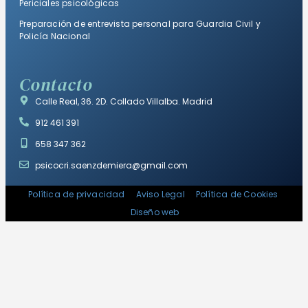
Periciales psicológicas
Preparación de entrevista personal para Guardia Civil y
Policía Nacional
Contacto
Calle Real, 36. 2D. Collado Villalba. Madrid
912 461 391
658 347 362
psicocri.saenzdemiera@gmail.com
Política de privacidad
Aviso Legal
Política de Cookies
Diseño web